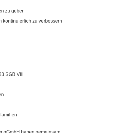
cen zu geben
n kontinuierlich zu verbessern
33 SGB VIII
en
sfamilien
nder gGmbH haben gemeinsam